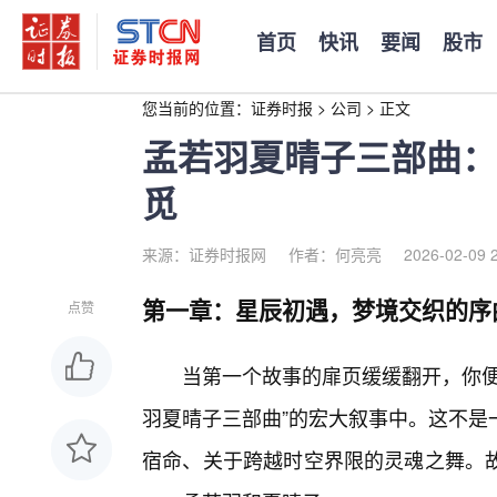
首页
快讯
要闻
股市
您当前的位置：
证券时报
>
公司
>
正文
孟若羽夏晴子三部曲：
觅
来源：证券时报网
作者：何亮亮
2026-02-09 
第一章：星辰初遇，梦境交织的序
点赞
当第一个故事的扉页缓缓翻开，你便
羽夏晴子三部曲”的宏大叙事中。这不是
宿命、关于跨越时空界限的灵魂之舞。