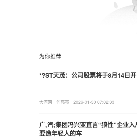
为你推荐
*?ST天茂：公司股票将于8月14日
大河网
何亮亮
2026-01-30 07:02:33
广,汽;集团冯兴亚直言“狼性”企业
要造年轻人的车